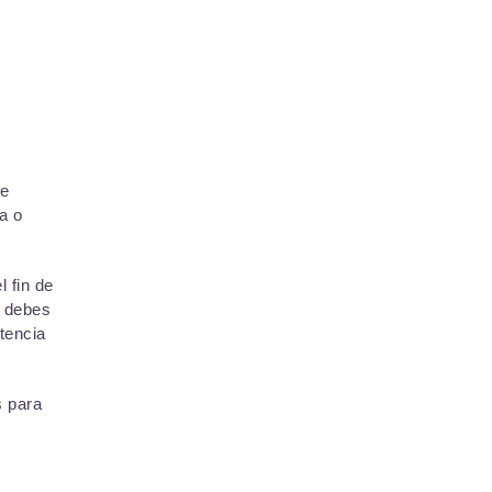
de
a o
 fin de
e debes
tencia
s para